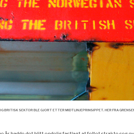
BRITISK SEKTOR BLE GJORT ETTER MIDTLINJEPRINSIPPET. HER FRA GRENSEN 
e år hadde det blitt endelig fastlagt at feltet strakte seg o