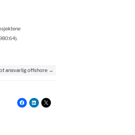
osjektene
980:64).
t ansvarlig offshore