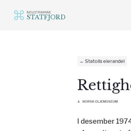
INDUSTRIMINNE
STATFJORD
Gå
til
innhold
Statoils eierandel
Rettigh
NORSK OLJEMUSEUM
person
I desember 1974