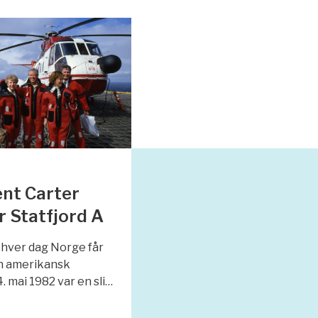
nt Carter
 Statfjord A
 hver dag Norge får
n amerikansk
. mai 1982 var en sli…