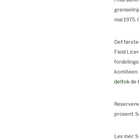
grenselinj
mai 1975. 
Det første
Field Lic
fordelings
komiteen.
deltok
d
e 
Reservene p
prosent. S
Les mer:
S