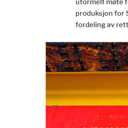
uformelt møte f
produksjon for S
fordeling av re