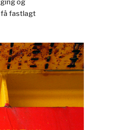
gging og
 få fastlagt