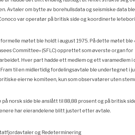
en. Avtaler om bytte av borehullsdata og seismiske data ble 
Conoco var operatør på britisk side og koordinerte letebor
 formelle møtet ble holdt i august 1975. På dette møtet ble 
ensees Committee» (SFLC) opprettet som øverste organ for
arbeidet. Hver part hadde ett medlem og ett varamedlem i
 Fram
til en midlertidig fordelingsavtale ble undertegnet i j
britiske eierne komiteen, kun som observatører uten stemm
å norsk side ble anslått til 88,88 prosent og på britisk side 
enere har eierandelene blitt justert etter avtale.
tatfjordavtaler
og
Redeterminering