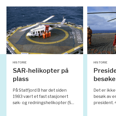
HISTORIE
HISTORIE
SAR-helikopter på
Preside
plass
besøker
På Statfjord B har det siden
Det er ikke
1983 vært et fast stasjonert
besøk av e
søk- og redningshelikopter (S…
president. 4