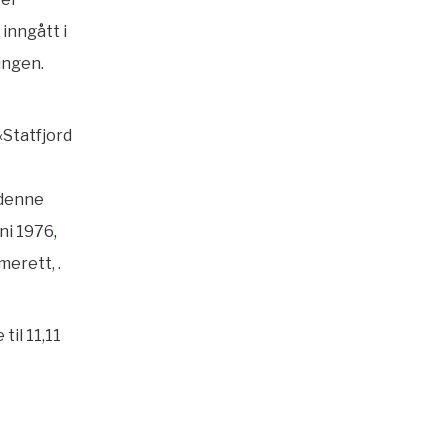
inngått i
ingen.
«Statfjord
 denne
uni 1976
,
erett, .
til 11,11