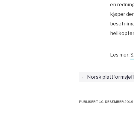
en redning
kjøper den
besetninge
helikopte
Les mer:
S
Norsk plattformsjef!
PUBLISERT 10. DESEMBER 2019