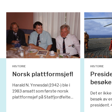
HISTORIE
HISTORIE
Norsk plattformsjef!
Preside
besøker
Harald N. Ynnesdal (1942-) ble i
1983 ansatt som første norsk
Det er ikke
plattformsjef på Statfjordfelte…
besøk av e
president. 4