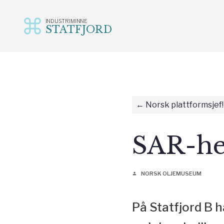
INDUSTRIMINNE
STATFJORD
Gå
til
innhold
Norsk plattformsjef!
SAR-hel
NORSK OLJEMUSEUM
person
På Statfjord B h