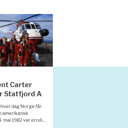
nt Carter
 Statfjord A
 hver dag Norge får
n amerikansk
. mai 1982 var en sli…