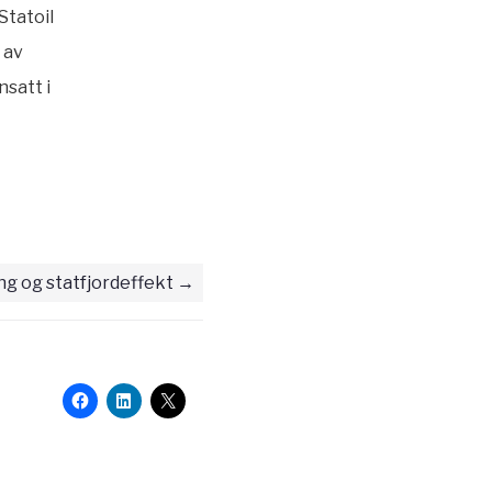
Statoil
 av
nsatt i
ng og statfjordeffekt