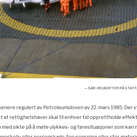
— SAR-HELIKOPTER PÅ STATF
senere regulert av Petroleumsloven av 22. mars 1985. Der s
t at rettighetshaver skal til enhver tid opprettholde effekt
 med sikte på å møte ulykkes- og faresituasjoner som kan
neskeliv eller personskade, forurensning eller stor materie