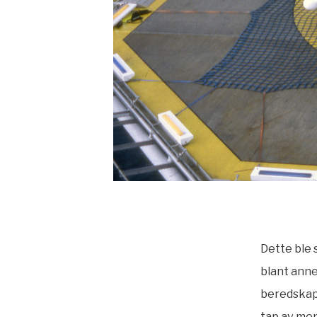
Dette ble 
blant anne
beredskap
tap av men