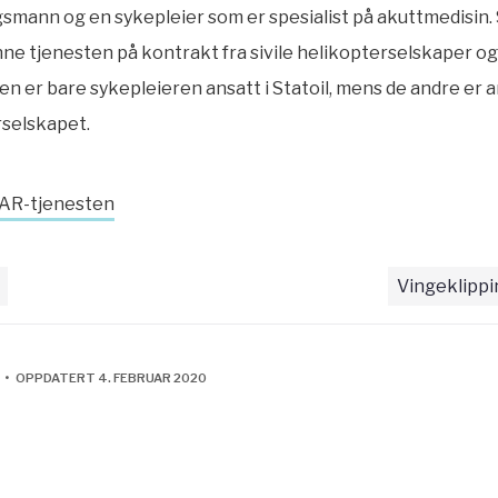
smann og en sykepleier som er spesialist på akuttmedisin. 
ne tjenesten på kontrakt fra sivile helikopterselskaper og
n er bare sykepleieren ansatt i Statoil, mens de andre er a
rselskapet.
AR-tjenesten
Vingeklippi
 • OPPDATERT 4. FEBRUAR 2020