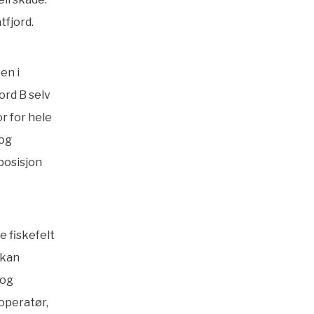
tfjord.
en i
ord B selv
r for hele
 og
posisjon
e fiskefelt
 kan
 og
operatør,