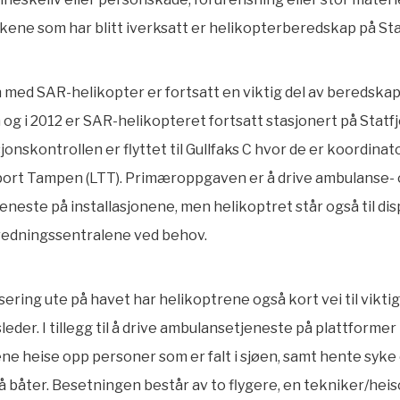
takene som har blitt iverksatt er helikopterberedskap på Sta
med SAR-helikopter er fortsatt en viktig del av beredskap
og i 2012 er SAR-helikopteret fortsatt stasjonert på Statfj
onskontrollen er flyttet til Gullfaks C hvor de er koordinato
port Tampen (LTT). Primæroppgaven er å drive ambulanse-
eneste på installasjonene, men helikoptret står også til dis
redningssentralene ved behov.
sering ute på havet har helikoptrene også kort vei til viktig
sleder. I tillegg til å drive ambulansetjeneste på plattformer
ne heise opp personer som er falt i sjøen, samt hente syke
 båter. Besetningen består av to flygere, en tekniker/heis