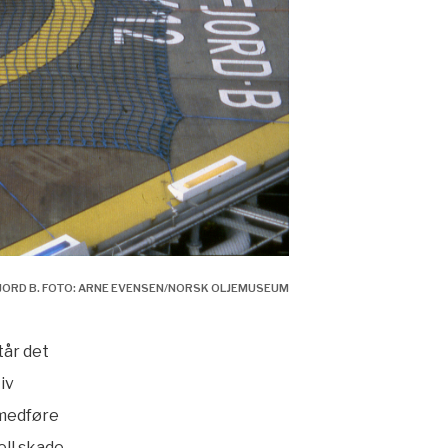
JORD B. FOTO: ARNE EVENSEN/NORSK OLJEMUSEUM
tår det
iv
 medføre
ll skade.